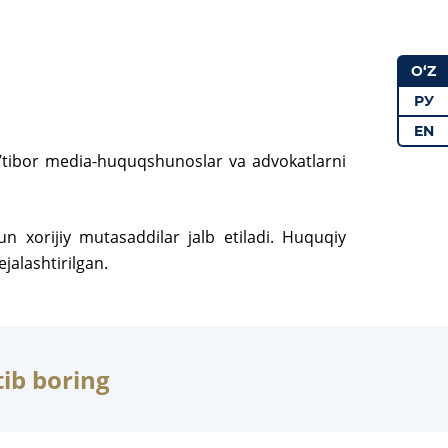
O‘Z
РУ
EN
e’tibor media-huquqshunoslar va advokatlarni
 xorijiy mutasaddilar jalb etiladi. Huquqiy
jalashtirilgan.
ib boring