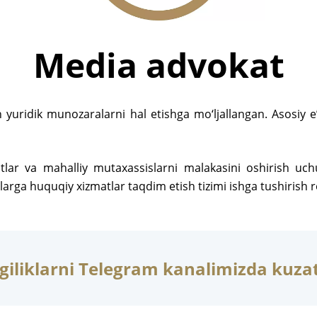
Media advokat
yuridik munozaralarni hal etishga mo‘ljallangan. Asosiy 
r va mahalliy mutaxassislarni malakasini oshirish uchun
arga huquqiy xizmatlar taqdim etish tizimi ishga tushirish re
giliklarni Telegram kanalimizda kuzat