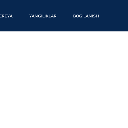
EREYA
YANGILIKLAR
BOG‘LANISH