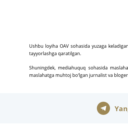
Ushbu loyiha OAV sohasida yuzaga keladigan 
tayyorlashga qaratilgan.
Shuningdek, mediahuquq sohasida maslahatla
maslahatga muhtoj bo‘lgan jurnalist va blogerl
Yan