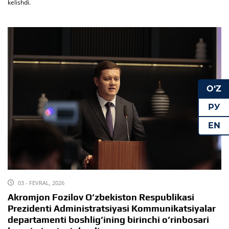
kelishdi.
O‘Z
РУ
EN
03 - FEVRAL, 2026
Akromjon Fozilov O‘zbekiston Respublikasi
Prezidenti Administratsiyasi Kommunikatsiyalar
departamenti boshlig‘ining birinchi o‘rinbosari