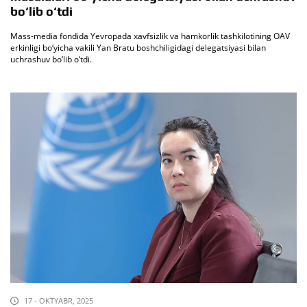
bo‘lib o‘tdi
Mass-media fondida Yevropada xavfsizlik va hamkorlik tashkilotining OAV
erkinligi bo‘yicha vakili Yan Bratu boshchiligidagi delegatsiyasi bilan
uchrashuv bo‘lib o‘tdi.
17 - OKTYABR, 2025