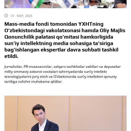
14 - MAY, 2026
Mass-media fondi tomonidan YXHTning
O‘zbekistondagi vakolatxonasi hamda Oliy Majlis
Qonunchilik palatasi qo‘mitasi hamkorligida
sun’iy intellektning media sohasiga ta’siriga
bag‘ishlangan ekspertlar davra suhbati tashkil
etildi.
Jurnalistlar, PR-mutaxassislar, xalqaro tashkilotlar vakillari va deputatlar
milliy ommaviy axborot vositalari tahririyatlarida sun’iy intellekt
texnologiyalarini joriy etish va O‘zbekistonda sun’iy intellektni qonuniy
tartibga solishni muhokama qildilar.