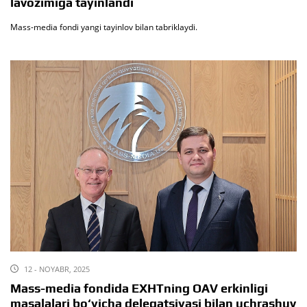
lavozimiga tayinlandi
Mass-media fondi yangi tayinlov bilan tabriklaydi.
12 - NOYABR, 2025
Mass-media fondida EXHTning OAV erkinligi
masalalari bo‘yicha delegatsiyasi bilan uchrashuv