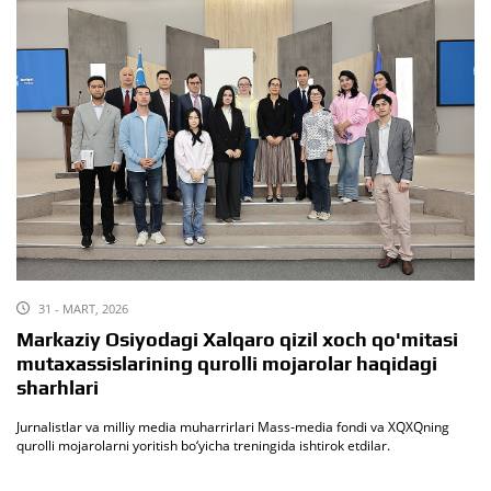
31 - MART, 2026
Markaziy Osiyodagi Xalqaro qizil xoch qo'mitasi
mutaxassislarining qurolli mojarolar haqidagi
sharhlari
Jurnalistlar va milliy media muharrirlari Mass-media fondi va XQXQning
qurolli mojarolarni yoritish bo‘yicha treningida ishtirok etdilar.