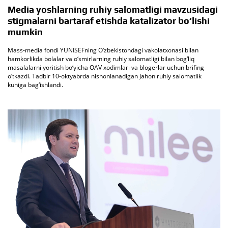
Media yoshlarning ruhiy salomatligi mavzusidagi
stigmalarni bartaraf etishda katalizator bo‘lishi
mumkin
Mass-media fondi YUNISEFning O‘zbekistondagi vakolatxonasi bilan
hamkorlikda bolalar va o‘smirlarning ruhiy salomatligi bilan bog‘liq
masalalarni yoritish bo‘yicha OAV xodimlari va blogerlar uchun brifing
o‘tkazdi. Tadbir 10-oktyabrda nishonlanadigan Jahon ruhiy salomatlik
kuniga bag‘ishlandi.