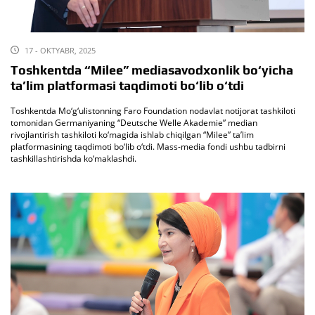
17 - OKTYABR, 2025
Toshkentda “Milee” mediasavodxonlik bo‘yicha
ta’lim platformasi taqdimoti bo‘lib o‘tdi
Toshkentda Mo‘g‘ulistonning Faro Foundation nodavlat notijorat tashkiloti
tomonidan Germaniyaning “Deutsche Welle Akademie” median
rivojlantirish tashkiloti ko‘magida ishlab chiqilgan “Milee” ta’lim
platformasining taqdimoti bo‘lib o‘tdi. Mass-media fondi ushbu tadbirni
tashkillashtirishda ko‘maklashdi.