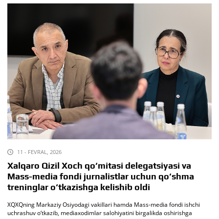
11 - FEVRAL, 2026
Xalqaro Qizil Xoch qo‘mitasi delegatsiyasi va
Mass-media fondi jurnalistlar uchun qo‘shma
treninglar o‘tkazishga kelishib oldi
XQXQning Markaziy Osiyodagi vakillari hamda Mass-media fondi ishchi
uchrashuv o‘tkazib, mediaxodimlar salohiyatini birgalikda oshirishga