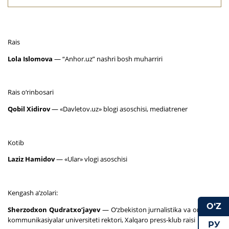
Rais
Lola Islomova
— “Anhor.uz” nashri bosh muharriri
Rais o‘rinbosari
Qobil Xidirov
— «Davletov.uz» blogi asoschisi, mediatrener
Kotib
Laziz Hamidov
— «Ular» vlogi asoschisi
Kengash a’zolari:
O‘Z
Sherzodxon Qudratxo‘jayev
— O‘zbekiston jurnalistika va ommaviy
kommunikasiyalar universiteti rektori, Xalqaro press-klub raisi
РУ