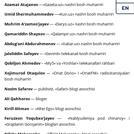
Azamat Atajanov
—«Gazeta.uz» nashri bosh muharriri
EN
Umid Shermuhammedov
—«Kun.uz» nashri bosh muharriri
Muhrim A’zamxo‘jayev
— «Daryo.uz» nashri bosh muharriri
Qamariddin Shayxov
— «Qalampir.uz» nashri bosh muharriri
Abdug‘ani Abdurahmonov
— «Xabar.uz» nashri bosh muharriri
Jaloliddin Safoyev
— «Sevimli» telekanali bosh muharriri
Qobiljon Ahmedov
– «My5» va «Yoshlar» telekanallari rahbari
Xojimurod Otaqulov
— «Oriat Dono» i «OriatFM» radiostansiyalari
bosh muharriri
Nozim Safarov
— publisist, «Safari» blogi asoschisi
Ali Qahhorov
— bloger
Kirill Altman
— «Alter Ego» blogi asoschisi
Feruzxon Yoqubxo‘jayev
— «Nablyudeniya pod chinaroy» i
«Grajdanin Gorojanin» bloglari asoschisi.